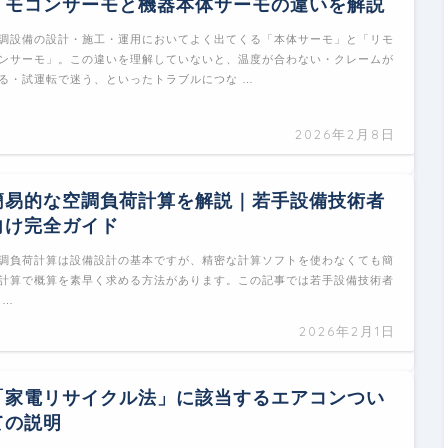
リモコンサーモと機器本体サーモの違いを解説
調設備の設計・施工・運用においてよく出てくる「本体サーモ」と「リモ
ンサーモ」。この違いを理解していないと、温度が合わない・クレームが
る・試運転で迷う、といったトラブルにつな …
2026年2月8日
簡易的な空調負荷計算を解説｜若手設備技術者
向け完全ガイド
調負荷計算は設備設計の基本ですが、精密な計算ソフトを使わなくても簡
計算で概算を素早く求める方法があります。この記事では若手設備技術者
 …
2026年2月1日
「家電リサイクル法」に該当するエアコンつい
ての説明