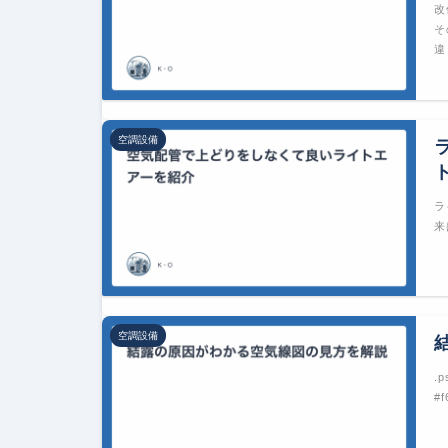
改
そ
違
空調設備
ラ
来
空調設備
.p
#f