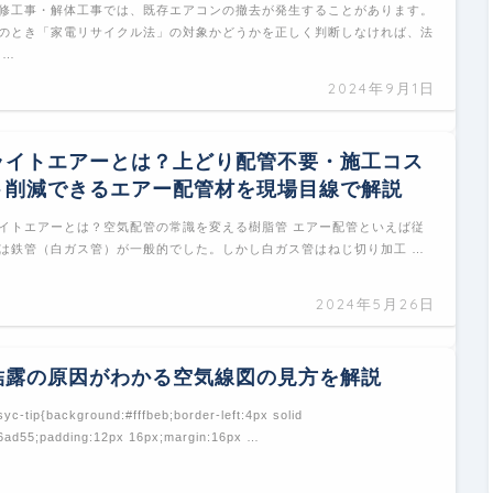
修工事・解体工事では、既存エアコンの撤去が発生することがあります。
のとき「家電リサイクル法」の対象かどうかを正しく判断しなければ、法
 …
2024年9月1日
ライトエアーとは？上どり配管不要・施工コス
ト削減できるエアー配管材を現場目線で解説
イトエアーとは？空気配管の常識を変える樹脂管 エアー配管といえば従
は鉄管（白ガス管）が一般的でした。しかし白ガス管はねじ切り加工 …
2024年5月26日
結露の原因がわかる空気線図の見方を解説
syc-tip{background:#fffbeb;border-left:4px solid
6ad55;padding:12px 16px;margin:16px …