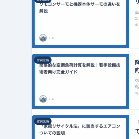
空
コ
出
空調設備
空
易
向
空調設備