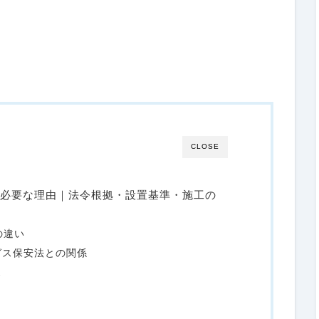
CLOSE
が必要な理由｜法令根拠・設置基準・施工の
の違い
ガス保安法との関係
ス
ト