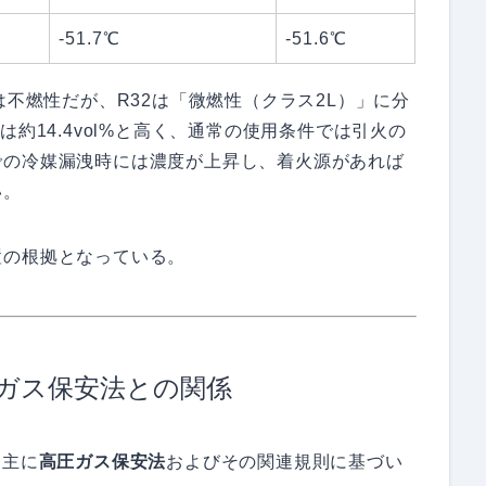
-51.7℃
-51.6℃
Aは不燃性だが、R32は「微燃性（クラス2L）」に分
約14.4vol%と高く、通常の使用条件では引火の
での冷媒漏洩時には濃度が上昇し、着火源があれば
い。
置の根拠となっている。
ガス保安法との関係
、主に
高圧ガス保安法
およびその関連規則に基づい