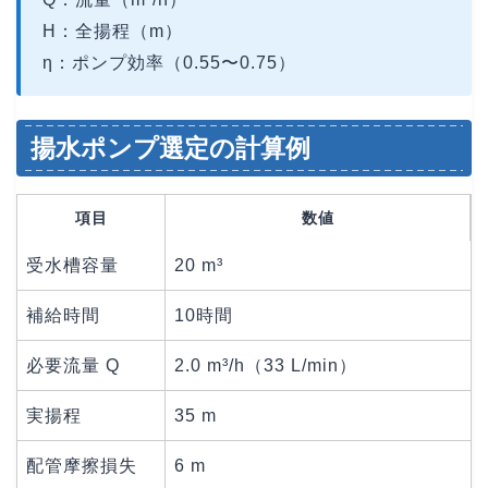
H：全揚程（m）
η：ポンプ効率（0.55〜0.75）
揚水ポンプ選定の計算例
項目
数値
受水槽容量
20 m³
補給時間
10時間
必要流量 Q
2.0 m³/h（33 L/min）
実揚程
35 m
配管摩擦損失
6 m