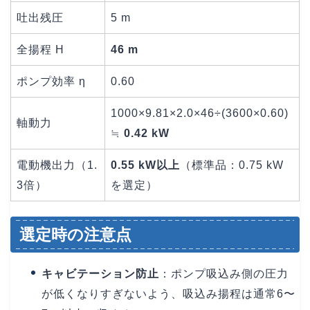
吐出残圧
5 m
全揚程 H
46 m
ポンプ効率 η
0.60
1000×9.81×2.0×46÷(3600×0.60)
軸動力
≒
0.42 kW
電動機出力（1.
0.55 kW以上
（標準品：0.75 kW
3倍）
を選定）
選定時の注意点
キャビテーション防止
：ポンプ吸込み側の圧力
が低くなりすぎないよう、吸込み揚程は通常6〜