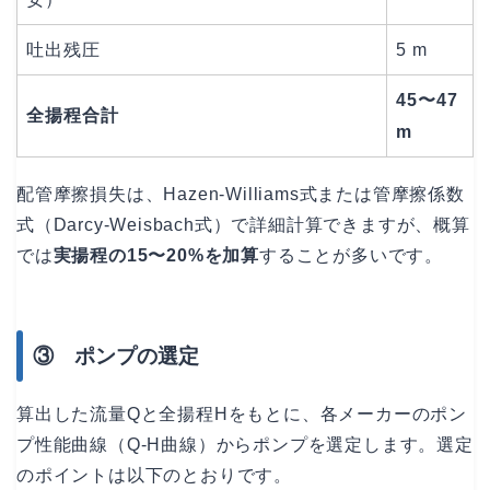
吐出残圧
5 m
45〜47
全揚程合計
m
配管摩擦損失は、Hazen-Williams式または管摩擦係数
式（Darcy-Weisbach式）で詳細計算できますが、概算
では
実揚程の15〜20%を加算
することが多いです。
③ ポンプの選定
算出した流量Qと全揚程Hをもとに、各メーカーのポン
プ性能曲線（Q-H曲線）からポンプを選定します。選定
のポイントは以下のとおりです。