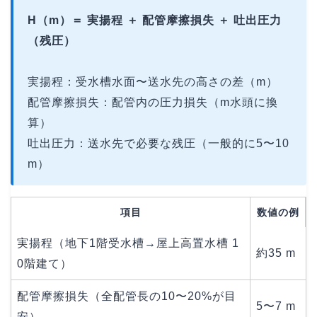
H（m）＝ 実揚程 ＋ 配管摩擦損失 ＋ 吐出圧力
（残圧）
実揚程：受水槽水面〜送水先の高さの差（m）
配管摩擦損失：配管内の圧力損失（m水頭に換
算）
吐出圧力：送水先で必要な残圧（一般的に5〜10
m）
項目
数値の例
実揚程（地下1階受水槽→屋上高置水槽 1
約35 m
0階建て）
配管摩擦損失（全配管長の10〜20%が目
5〜7 m
安）