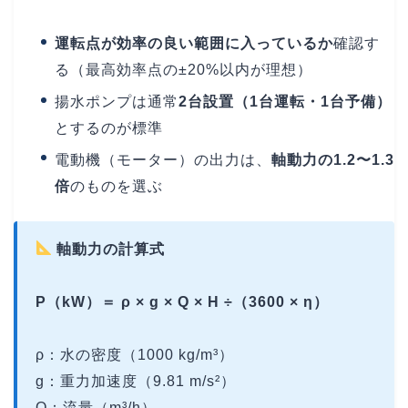
運転点が効率の良い範囲に入っているか
確認す
る（最高効率点の±20%以内が理想）
揚水ポンプは通常
2台設置（1台運転・1台予備）
とするのが標準
電動機（モーター）の出力は、
軸動力の1.2〜1.3
倍
のものを選ぶ
軸動力の計算式
P（kW）＝ ρ × g × Q × H ÷（3600 × η）
ρ：水の密度（1000 kg/m³）
g：重力加速度（9.81 m/s²）
Q：流量（m³/h）