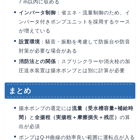
7 m以内に収める
インバータ制御
：省エネ・流量制御のため、イ
ンバータ付きポンプユニットを採用するケース
が増えている
設置環境
：騒音・振動を考慮して防振台や防音
対策が必要な場合がある
消防法との関係
：スプリンクラーや消火栓の加
圧送水装置は揚水ポンプとは別に計算が必要
まとめ
揚水ポンプの選定には
流量（受水槽容量÷補給時
間）
と
全揚程（実揚程＋摩擦損失＋残圧）
の算
出が必須
ポンプはQ-H曲線の効率良い範囲に運転点が入る