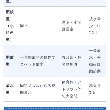
型）
閉鎖
型
放水量
住宅・小区
（小
同上
少・住
画居室
区画
宅用
型）
一斉放
開放
一斉開放弁の操作で
舞台部・危
水・手
型
全ヘッド放水
険物施設
動or自
動起動
体育館・ア
放水
固定ノズルから広範
高天井
トリウム等
型
囲放水
対応
の大空間