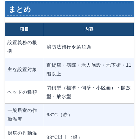
まとめ
項目
内容
設置義務の根
消防法施行令第12条
拠
百貨店・病院・老人施設・地下街・11
主な設置対象
階以上
閉鎖型（標準・側壁・小区画）・開放
ヘッドの種類
型・放水型
一般居室の作
68°C（赤）
動温度
厨房の作動温
93°C以上（緑）