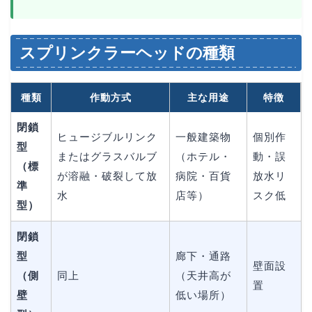
スプリンクラーヘッドの種類
種類
作動方式
主な用途
特徴
閉鎖
ヒュージブルリンク
一般建築物
個別作
型
またはグラスバルブ
（ホテル・
動・誤
（標
が溶融・破裂して放
病院・百貨
放水リ
準
水
店等）
スク低
型）
閉鎖
型
廊下・通路
壁面設
（側
同上
（天井高が
置
壁
低い場所）