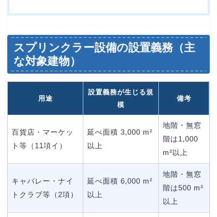
スプリンクラー設備の設置義務（主
な対象建物）
設置義務が生じる規
用途
備考
模
地階・無窓
百貨店・マーケッ
延べ面積 3,000 m²
階は1,000
ト等（11項イ）
以上
m²以上
地階・無窓
キャバレー・ナイ
延べ面積 6,000 m²
階は500 m²
トクラブ等（2項）
以上
以上