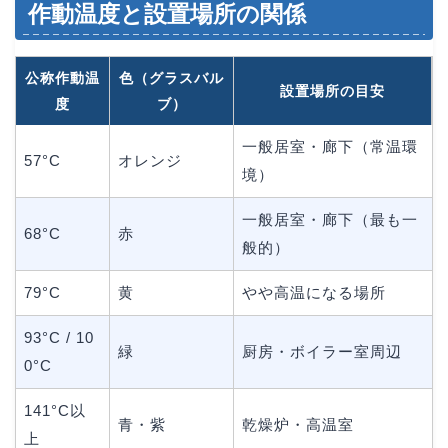
作動温度と設置場所の関係
公称作動温
色（グラスバル
設置場所の目安
度
ブ）
一般居室・廊下（常温環
57°C
オレンジ
境）
一般居室・廊下（最も一
68°C
赤
般的）
79°C
黄
やや高温になる場所
93°C / 10
緑
厨房・ボイラー室周辺
0°C
141°C以
青・紫
乾燥炉・高温室
上