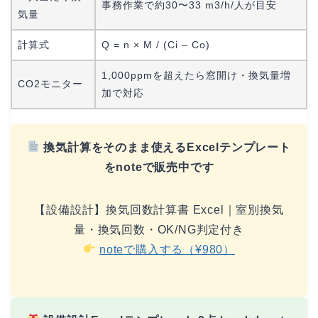
事務作業で約30〜33 m3/h/人が目安
気量
計算式
Q = n × M / (Ci – Co)
1,000ppmを超えたら窓開け・換気量増
CO2モニター
加で対応
換気計算をそのまま使えるExcelテンプレート
をnoteで販売中です
【設備設計】換気回数計算書 Excel｜室別換気
量・換気回数・OK/NG判定付き
noteで購入する（¥980）