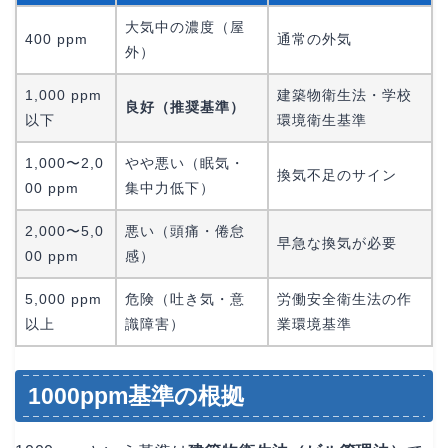
大気中の濃度（屋
400 ppm
通常の外気
外）
1,000 ppm
建築物衛生法・学校
良好（推奨基準）
以下
環境衛生基準
1,000〜2,0
やや悪い（眠気・
換気不足のサイン
00 ppm
集中力低下）
2,000〜5,0
悪い（頭痛・倦怠
早急な換気が必要
00 ppm
感）
5,000 ppm
危険（吐き気・意
労働安全衛生法の作
以上
識障害）
業環境基準
1000ppm基準の根拠