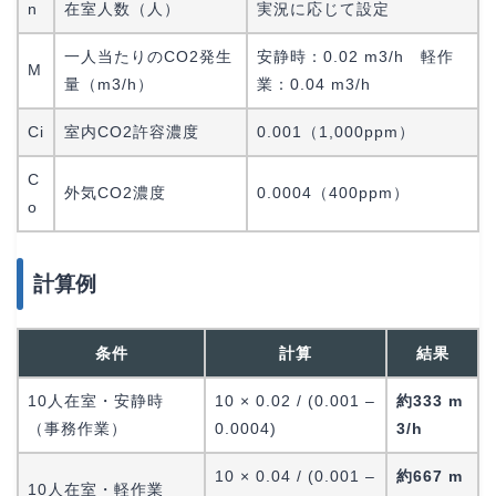
n
在室人数（人）
実況に応じて設定
一人当たりのCO2発生
安静時：0.02 m3/h 軽作
M
量（m3/h）
業：0.04 m3/h
Ci
室内CO2許容濃度
0.001（1,000ppm）
C
外気CO2濃度
0.0004（400ppm）
o
計算例
条件
計算
結果
10人在室・安静時
10 × 0.02 / (0.001 –
約333 m
（事務作業）
0.0004)
3/h
10 × 0.04 / (0.001 –
約667 m
10人在室・軽作業