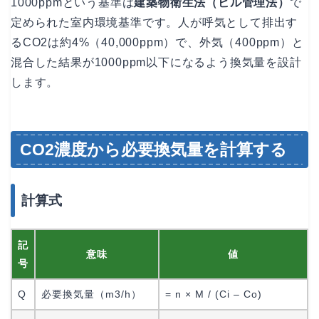
1000ppmという基準は
建築物衛生法（ビル管理法）
で
定められた室内環境基準です。人が呼気として排出す
るCO2は約4%（40,000ppm）で、外気（400ppm）と
混合した結果が1000ppm以下になるよう換気量を設計
します。
CO2濃度から必要換気量を計算する
計算式
記
意味
値
号
Q
必要換気量（m3/h）
= n × M / (Ci – Co)