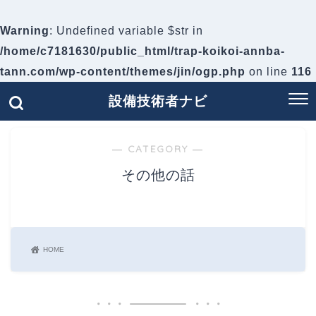
Warning
: Undefined variable $str in
/home/c7181630/public_html/trap-koikoi-annba-
tann.com/wp-content/themes/jin/ogp.php
on line
116
設備技術者ナビ
― CATEGORY ―
その他の話
HOME